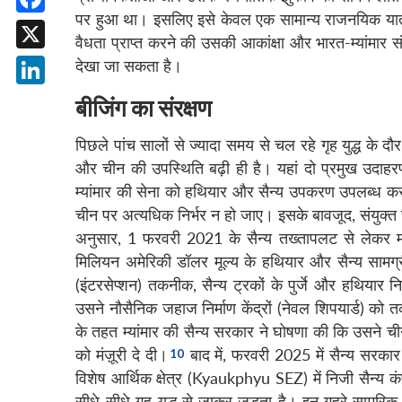
पर हुआ था। इसलिए इसे केवल एक सामान्य राजनयिक यात्रा क
Facebook
वैधता प्राप्त करने की उसकी आकांक्षा और भारत-म्यांमार संब
X
देखा जा सकता है।
LinkedIn
बीजिंग का संरक्षण
पिछले पांच सालों से ज्यादा समय से चल रहे गृह युद्ध के दौर म
और चीन की उपस्थिति बढ़ी ही है। यहां दो प्रमुख उदा
म्यांमार की सेना को हथियार और सैन्य उपकरण उपलब्ध करात
चीन पर अत्यधिक निर्भर न हो जाए। इसके बावजूद, संयुक्
अनुसार, 1 फरवरी 2021 के सैन्य तख्तापलट से लेकर 
मिलियन अमेरिकी डॉलर मूल्य के हथियार और सैन्य सामग्
(इंटरसेप्शन) तकनीक, सैन्य ट्रकों के पुर्जे और हथियार न
उसने नौसैनिक जहाज निर्माण केंद्रों (नेवल शिपयार्ड) को
के तहत म्यांमार की सैन्य सरकार ने घोषणा की कि उसने चीन
को मंज़ूरी दे दी।
बाद में, फरवरी 2025 में सैन्य सरका
विशेष आर्थिक क्षेत्र (Kyaukphyu SEZ) में निजी सैन्य
सीधे-सीधे गृह युद्ध से जाकर जुड़ता है। इन गहरे सामरिक सं