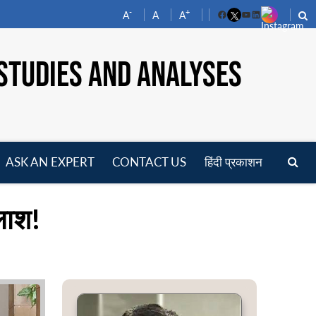
-
+
A
A
A
Facebook
YouTube
LinkedIn
STUDIES AND ANALYSES
ASK AN EXPERT
CONTACT US
हिंदी प्रकाशन
pen
enu
तलाश!