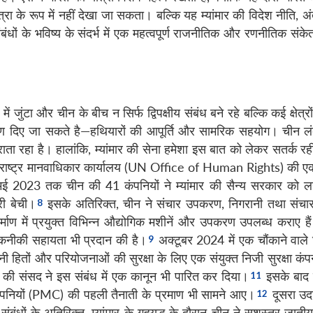
े रूप में नहीं देखा जा सकता। बल्कि यह म्यांमार की विदेश नीति, अंत
ंधों के भविष्य के संदर्भ में एक महत्वपूर्ण राजनीतिक और रणनीतिक संकेत 
ें जुंटा और चीन के बीच न सिर्फ द्विपक्षीय संबंध बने रहे बल्कि कई क्षेत्रो
हरण दिए जा सकते है—हथियारों की आपूर्ति और सामरिक सहयोग। चीन लं
ा रहा है। हालांकि, म्यांमार की सेना हमेशा इस बात को लेकर सतर्क रह
त राष्ट्र मानवाधिकार कार्यालय (UN Office of Human Rights) की एक 
मई 2023 तक चीन की 41 कंपनियों ने म्यांमार की सैन्य सरकार को
री बेची।
इसके अतिरिक्त, चीन ने संचार उपकरण, निगरानी तथा संच
िर्माण में प्रयुक्त विभिन्न औद्योगिक मशीनें और उपकरण उपलब्ध कराए ह
 तकनीकी सहायता भी प्रदान की है।
अक्टूबर 2024 में एक चौंकाने वाल
ी हितों और परियोजनाओं की सुरक्षा के लिए एक संयुक्त निजी सुरक्षा कं
र की संसद ने इस संबंध में एक कानून भी पारित कर दिया।
इसके बाद क
 कंपनियों (PMC) की पहली तैनाती के प्रमाण भी सामने आए।
दूसरा उद
बंधों के अतिरिक्त, म्यांमार के गृहयुद्ध के दौरान चीन ने सशस्त्र जातीय