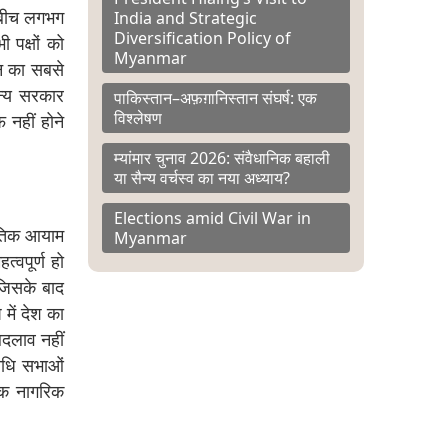
India and Strategic
के बीच लगभग
Diversification Policy of
 पक्षों को
Myanmar
न का सबसे
ैन्य सरकार
पाकिस्तान–अफ़ग़ानिस्तान संघर्ष: एक
विश्लेषण
फ नहीं होने
म्यांमार चुनाव 2026: संवैधानिक बहाली
या सैन्य वर्चस्व का नया अध्याय?
Elections amid Civil War in
नीतिक आयाम
Myanmar
त्वपूर्ण हो
 जिसके बाद
में देश का
बदलाव नहीं
निधि सभाओं
एक नागरिक