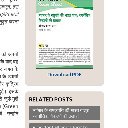
ावजूद
,
इस
ट्रीय हितों
ुदृढ़ करना
रत की अपनी
सके बाद वह
ापार जगत के
Download PDF
 के उपायों
 और कृत्रिम
 हुई। इसके
ड़े मुद्दों
RELATED POSTS:
रोजन (Green
म्यांमार के राष्ट्रपति की भारत यात्रा:
 उन्होंने
रणनीतिक विकल्पों की तलाश!
President Hlaing’s Visit to